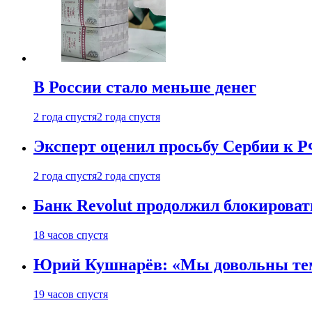
В России стало меньше денег
2 года спустя
2 года спустя
Эксперт оценил просьбу Сербии к Р
2 года спустя
2 года спустя
Банк Revolut продолжил блокирова
18 часов спустя
Юрий Кушнарёв: «Мы довольны тем, 
19 часов спустя