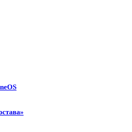
eneOS
остава»