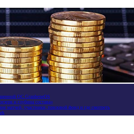
щищенной ОС GrapheneOS
езерв и глубина состава»
сание матчей, участники, призовой фонд и где смотреть
rk