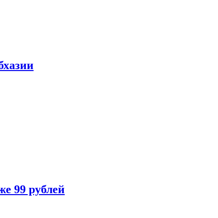
бхазии
же 99 рублей