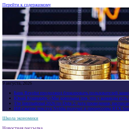
Перейти к содержимому
9 августа, 2026
Банк Revolut продолжил блокировать пользователей за
Юрий Кушнарёв: «Мы довольны тем, что у команды есть р
The International 2026 по Dota 2: дата проведения, распи
ИИ-сжатие текстур Nvidia получат и процессоры RTX Spa
Школа экономики
Новостная рассылка