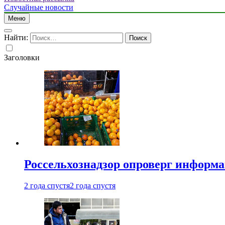
Случайные новости
Меню
Найти:
Заголовки
Россельхознадзор опроверг информа
2 года спустя
2 года спустя