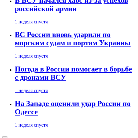
В ВСУ начался хаос из-за успехов
российской армии
1 неделя спустя
ВС России вновь ударили по
морским судам и портам Украины
1 неделя спустя
Погода в России помогает в борьбе
с дронами ВСУ
1 неделя спустя
На Западе оценили удар России по
Одессе
1 неделя спустя