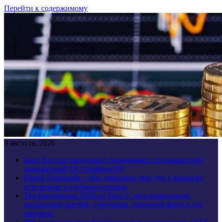
Перейти к содержимому
9 августа, 2026
Банк Revolut продолжил блокировать пользователей
защищенной ОС GrapheneOS
Юрий Кушнарёв: «Мы довольны тем, что у команды
есть резерв и глубина состава»
The International 2026 по Dota 2: дата проведения,
расписание матчей, участники, призовой фонд и где
смотреть