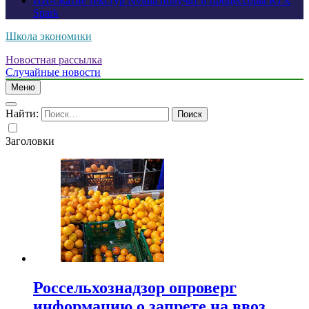
ИИ-сжатие текстур Nvidia получат и процессоры RTX
Spark
Школа экономики
Новостная рассылка
Случайные новости
Меню
Найти:
Заголовки
Россельхознадзор опроверг
информацию о запрете на ввоз