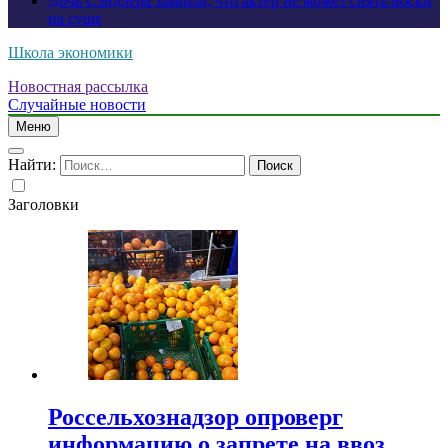
Дочь Сэндлера заявила, что актер не может снять носки
на суше
Школа экономики
Новостная рассылка
Случайные новости
Меню
Найти:
Заголовки
Россельхознадзор опроверг
информацию о запрете на ввоз