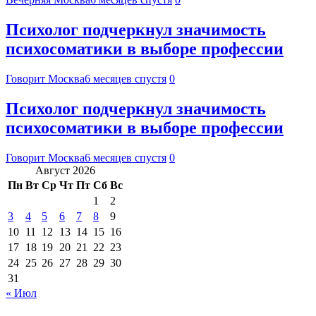
Психолог подчеркнул значимость
психосоматики в выборе профессии
Говорит Москва
6 месяцев спустя
0
Психолог подчеркнул значимость
психосоматики в выборе профессии
Говорит Москва
6 месяцев спустя
0
Август 2026
Пн
Вт
Ср
Чт
Пт
Сб
Вс
1
2
3
4
5
6
7
8
9
10
11
12
13
14
15
16
17
18
19
20
21
22
23
24
25
26
27
28
29
30
31
« Июл