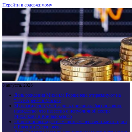
Перейти к содержимому
8 августа, 2026
День рождения Михаила Горшенева отпразднуют на
“Live Арене” в Москве
Муж загадочно умер, а дочь присвоила баснословное
наследство: что известно о непубличной сестре
Михалкова и Кончаловского
«Картинно выпадал из машины»: неизвестные истории
о Евгении Евстигнееве