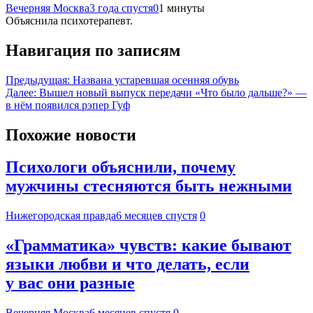
Вечерняя Москва
3 года спустя
0
1 минуты
Объяснила психотерапевт.
Навигация по записям
Предыдущая:
Названа устаревшая осенняя обувь
Далее:
Вышел новый выпуск передачи «Что было дальше?» —
в нём появился рэпер Гуф
Похожие новости
Психологи объяснили, почему
мужчины стесняются быть нежными
Нижегородская правда
6 месяцев спустя
0
«Грамматика» чувств: какие бывают
языки любви и что делать, если
у вас они разные
Вечерняя Москва
6 месяцев спустя
0