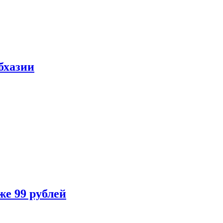
бхазии
же 99 рублей