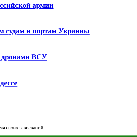
оссийской армии
им судам и портам Украины
 с дронами ВСУ
дессе
мя своих завоеваний