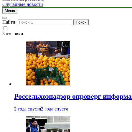
Случайные новости
Меню
Найти:
Заголовки
Россельхознадзор опроверг информа
2 года спустя
2 года спустя