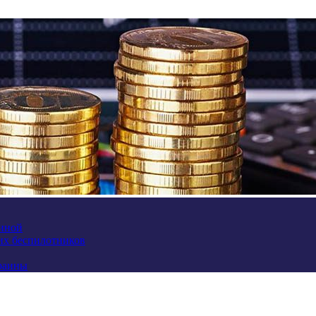
аиной
их беспилотников
краины