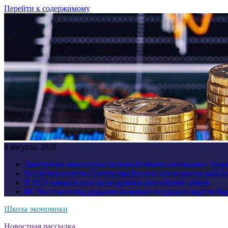
Перейти к содержимому
8 августа, 2026
Лантратова анонсировала новый обмен пленными с Укр
Патрушев отметил потенциал России для развития морск
В ВСУ начался хаос из-за успехов российской армии
ВС России вновь ударили по морским судам и портам У
Школа экономики
Новостная рассылка