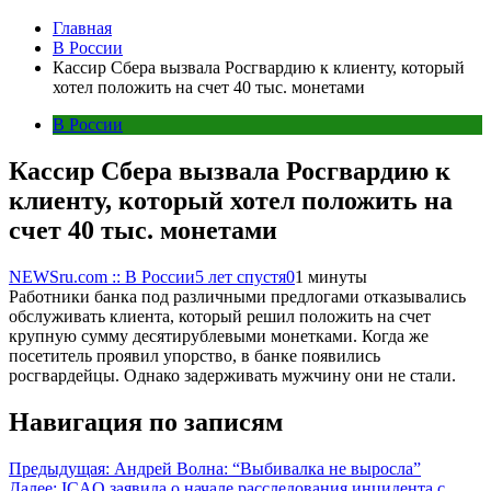
Главная
В России
Кассир Сбера вызвала Росгвардию к клиенту, который
хотел положить на счет 40 тыс. монетами
В России
Кассир Сбера вызвала Росгвардию к
клиенту, который хотел положить на
счет 40 тыс. монетами
NEWSru.com :: В России
5 лет спустя
0
1 минуты
Работники банка под различными предлогами отказывались
обслуживать клиента, который решил положить на счет
крупную сумму десятирублевыми монетками. Когда же
посетитель проявил упорство, в банке появились
росгвардейцы. Однако задерживать мужчину они не стали.
Навигация по записям
Предыдущая:
Андрей Волна: “Выбивалка не выросла”
Далее:
ICAO заявила о начале расследования инцидента с