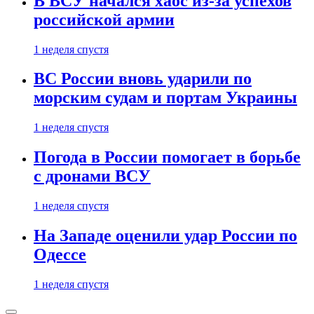
В ВСУ начался хаос из-за успехов
российской армии
1 неделя спустя
ВС России вновь ударили по
морским судам и портам Украины
1 неделя спустя
Погода в России помогает в борьбе
с дронами ВСУ
1 неделя спустя
На Западе оценили удар России по
Одессе
1 неделя спустя