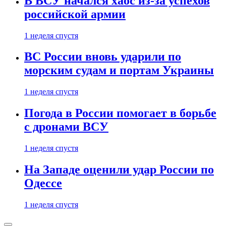
В ВСУ начался хаос из-за успехов
российской армии
1 неделя спустя
ВС России вновь ударили по
морским судам и портам Украины
1 неделя спустя
Погода в России помогает в борьбе
с дронами ВСУ
1 неделя спустя
На Западе оценили удар России по
Одессе
1 неделя спустя