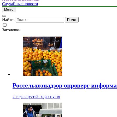
Случайные новости
Меню
Найти:
Заголовки
Россельхознадзор опроверг информа
2 года спустя
2 года спустя