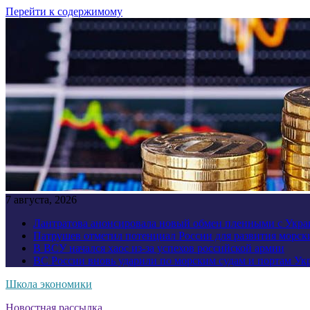
Перейти к содержимому
7 августа, 2026
Лантратова анонсировала новый обмен пленными с Укр
Патрушев отметил потенциал России для развития морск
В ВСУ начался хаос из-за успехов российской армии
ВС России вновь ударили по морским судам и портам У
Школа экономики
Новостная рассылка