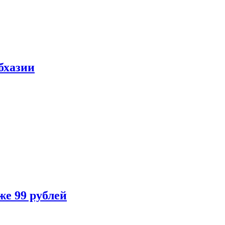
бхазии
же 99 рублей