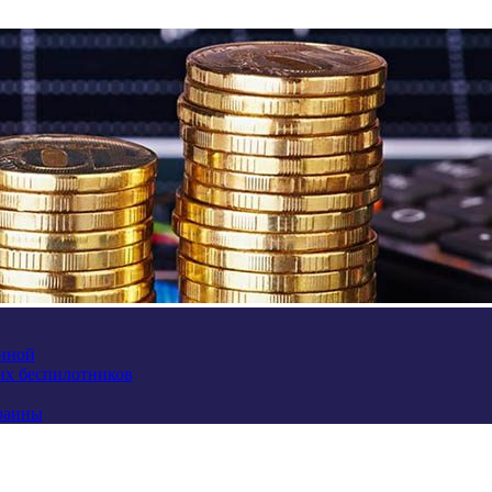
аиной
их беспилотников
краины