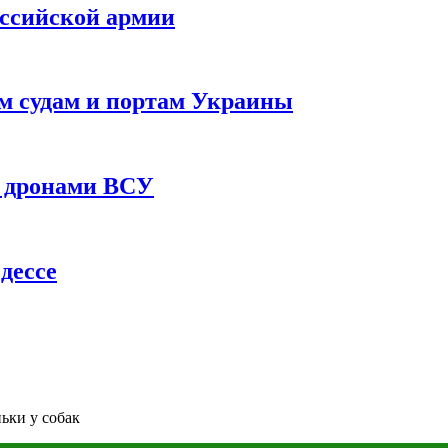
оссийской армии
им судам и портам Украины
 с дронами ВСУ
дессе
ьки у собак