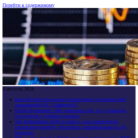
Перейти к содержимому
9 августа, 2026
Банк Revolut продолжил блокировать пользователей
защищенной ОС GrapheneOS
Юрий Кушнарёв: «Мы довольны тем, что у команды
есть резерв и глубина состава»
The International 2026 по Dota 2: дата проведения,
расписание матчей, участники, призовой фонд и где
смотреть