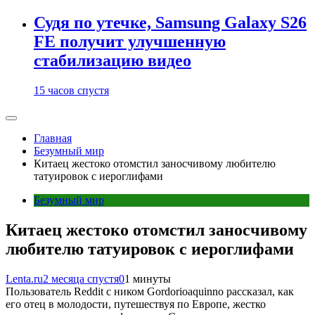
Судя по утечке, Samsung Galaxy S26
FE получит улучшенную
стабилизацию видео
15 часов спустя
Главная
Безумный мир
Китаец жестоко отомстил заносчивому любителю
татуировок с иероглифами
Безумный мир
Китаец жестоко отомстил заносчивому
любителю татуировок с иероглифами
Lenta.ru
2 месяца спустя
0
1 минуты
Пользователь Reddit с ником Gordorioaquinno рассказал, как
его отец в молодости, путешествуя по Европе, жестко