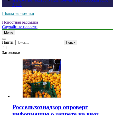
ИИ-сжатие текстур Nvidia получат и процессоры RTX
Spark
Школа экономики
Новостная рассылка
Случайные новости
Меню
Найти:
Заголовки
Россельхознадзор опроверг
информацию о запрете на ввоз