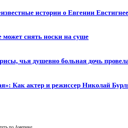
известные истории о Евгении Евстигне
е может снять носки на суше
трисы, чья душевно больная дочь провел
ая»: Как актер и режиссер Николай Бурл
теть по Америке