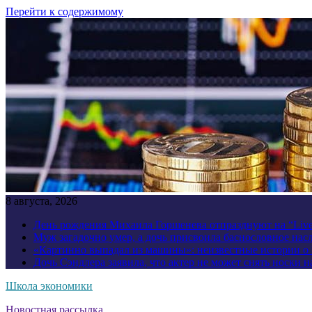
Перейти к содержимому
8 августа, 2026
День рождения Михаила Горшенева отпразднуют на “Liv
Муж загадочно умер, а дочь присвоила баснословное нас
«Картинно выпадал из машины»: неизвестные истории о
Дочь Сэндлера заявила, что актер не может снять носки н
Школа экономики
Новостная рассылка