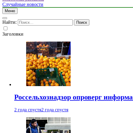
Случайные новости
Меню
Найти:
Заголовки
Россельхознадзор опроверг информа
2 года спустя
2 года спустя