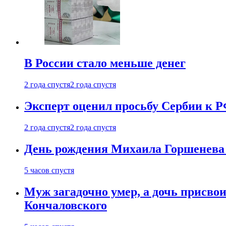
В России стало меньше денег
2 года спустя
2 года спустя
Эксперт оценил просьбу Сербии к Р
2 года спустя
2 года спустя
День рождения Михаила Горшенева 
5 часов спустя
Муж загадочно умер, а дочь присвои
Кончаловского