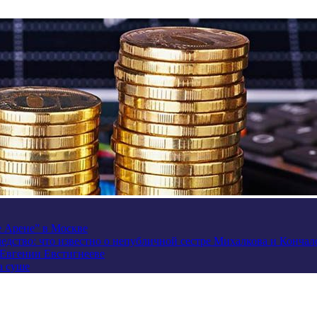
e Арене” в Москве
ледство: что известно о непубличной сестре Михалкова и Кончал
 Евгении Евстигнееве
а суше