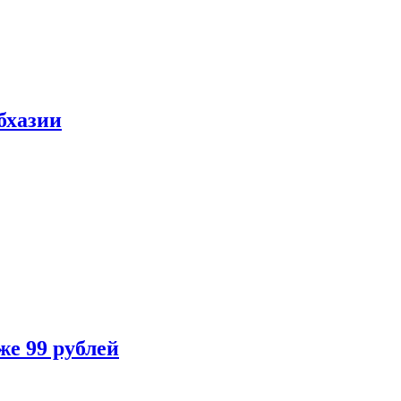
бхазии
же 99 рублей