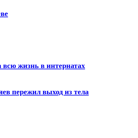
еве
а всю жизнь в интернатах
яев пережил выход из тела