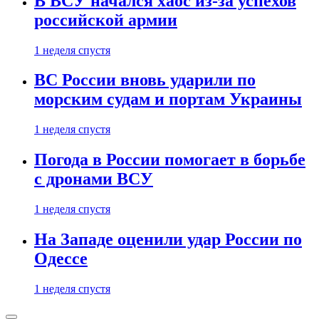
В ВСУ начался хаос из-за успехов
российской армии
1 неделя спустя
ВС России вновь ударили по
морским судам и портам Украины
1 неделя спустя
Погода в России помогает в борьбе
с дронами ВСУ
1 неделя спустя
На Западе оценили удар России по
Одессе
1 неделя спустя