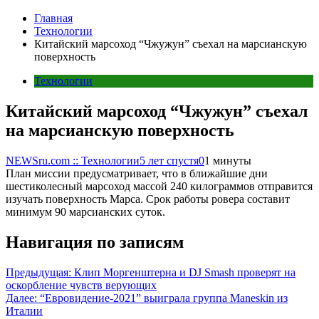
Главная
Технологии
Китайский марсоход “Чжужун” съехал на марсианскую
поверхность
Технологии
Китайский марсоход “Чжужун” съехал
на марсианскую поверхность
NEWSru.com :: Технологии
5 лет спустя
0
1 минуты
План миссии предусматривает, что в ближайшие дни
шестиколесный марсоход массой 240 килограммов отправится
изучать поверхность Марса. Срок работы ровера составит
минимум 90 марсианских суток.
Навигация по записям
Предыдущая:
Клип Моргенштерна и DJ Smash проверят на
оскорбление чувств верующих
Далее:
“Евровидение-2021” выиграла группа Maneskin из
Италии