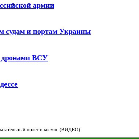
оссийской армии
им судам и портам Украины
 с дронами ВСУ
дессе
спытательный полет в космос (ВИДЕО)