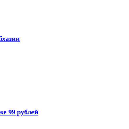
бхазии
же 99 рублей