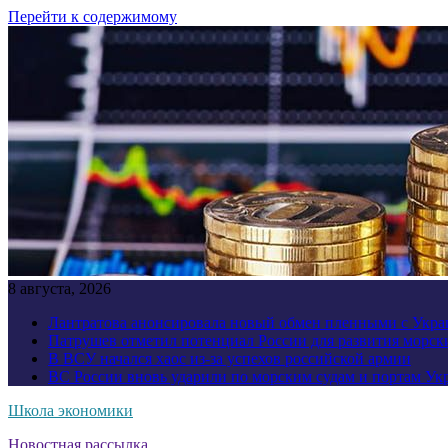
Перейти к содержимому
8 августа, 2026
Лантратова анонсировала новый обмен пленными с Укр
Патрушев отметил потенциал России для развития морск
В ВСУ начался хаос из-за успехов российской армии
ВС России вновь ударили по морским судам и портам У
Школа экономики
Новостная рассылка