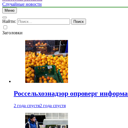
Случайные новости
Меню
Найти:
Заголовки
Россельхознадзор опроверг информа
2 года спустя
2 года спустя