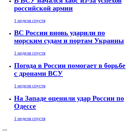
В ВСУ начался хаос из-за успехов
российской армии
1 неделя спустя
ВС России вновь ударили по
морским судам и портам Украины
1 неделя спустя
Погода в России помогает в борьбе
с дронами ВСУ
1 неделя спустя
На Западе оценили удар России по
Одессе
1 неделя спустя