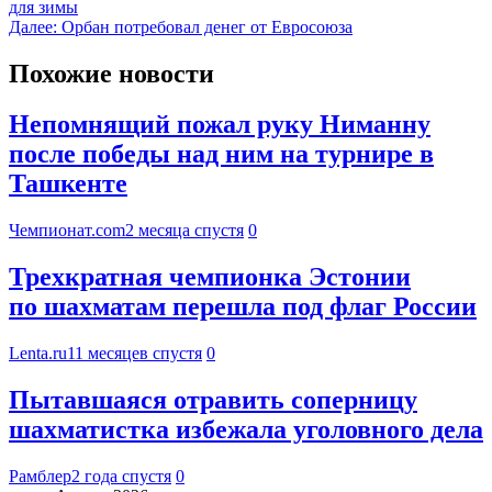
для зимы
Далее:
Орбан потребовал денег от Евросоюза
Похожие новости
Непомнящий пожал руку Ниманну
после победы над ним на турнире в
Ташкенте
Чемпионат.com
2 месяца спустя
0
Трехкратная чемпионка Эстонии
по шахматам перешла под флаг России
Lenta.ru
11 месяцев спустя
0
Пытавшаяся отравить соперницу
шахматистка избежала уголовного дела
Рамблер
2 года спустя
0