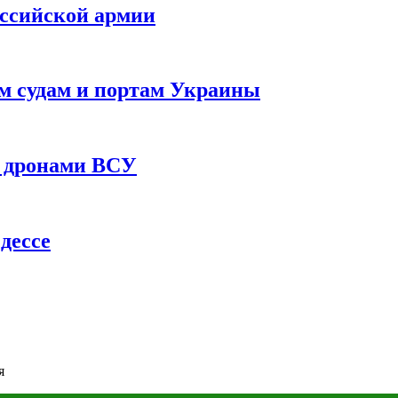
оссийской армии
им судам и портам Украины
 с дронами ВСУ
дессе
я