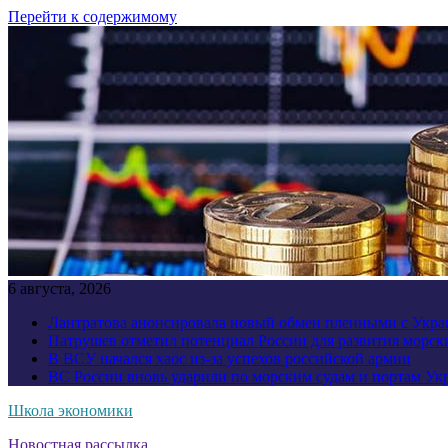
Перейти к содержимому
6 августа, 2026
Лантратова анонсировала новый обмен пленными с Укр
Патрушев отметил потенциал России для развития морск
В ВСУ начался хаос из-за успехов российской армии
ВС России вновь ударили по морским судам и портам У
Школа экономики
Новостная рассылка