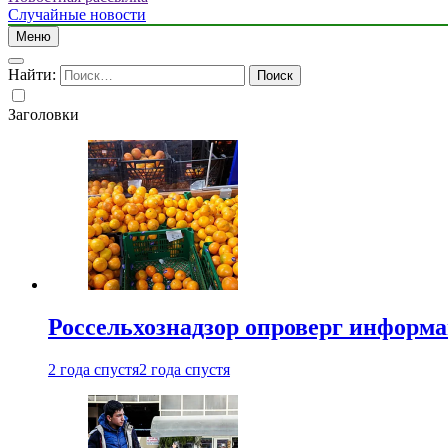
Случайные новости
Меню
Найти:
Заголовки
Россельхознадзор опроверг информа
2 года спустя
2 года спустя