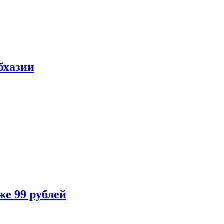
бхазии
же 99 рублей