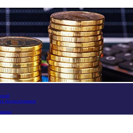
аиной
их беспилотников
краины