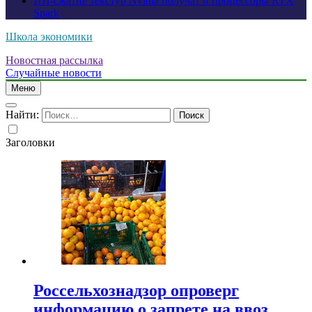
ИИ-сжатие текстур Nvidia получат и процессоры RTX
Spark
Школа экономики
Новостная рассылка
Случайные новости
Меню
Найти:
Заголовки
Россельхознадзор опроверг
информацию о запрете на ввоз