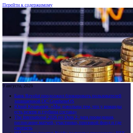
Перейти к содержимому
9 августа, 2026
Банк Revolut продолжил блокировать пользователей
защищенной ОС GrapheneOS
Юрий Кушнарёв: «Мы довольны тем, что у команды
есть резерв и глубина состава»
The International 2026 по Dota 2: дата проведения,
расписание матчей, участники, призовой фонд и где
смотреть