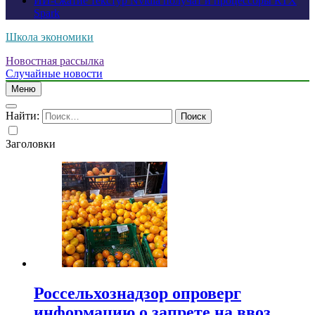
ИИ-сжатие текстур Nvidia получат и процессоры RTX
Spark
Школа экономики
Новостная рассылка
Случайные новости
Меню
Найти:
Заголовки
Россельхознадзор опроверг
информацию о запрете на ввоз