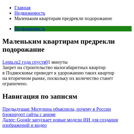
Главная
Недвижимость
Маленьким квартирам предрекли подорожание
Недвижимость
Маленьким квартирам предрекли
подорожание
Lenta.ru
2 года спустя
0
1 минуты
Запрет на строительство малогабаритных квартир
в Подмосковье приведет к удорожанию таких квартир
на вторичном рынке, поскольку их количество станет
ограничено.
Навигация по записям
Предыдущая:
Мизулина объяснила, почему в России
блокируют сайты с аниме
Далее:
Google запускает новые модели ИИ для создания
изображений и видео