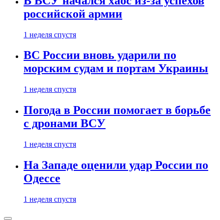
В ВСУ начался хаос из-за успехов
российской армии
1 неделя спустя
ВС России вновь ударили по
морским судам и портам Украины
1 неделя спустя
Погода в России помогает в борьбе
с дронами ВСУ
1 неделя спустя
На Западе оценили удар России по
Одессе
1 неделя спустя