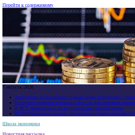
Перейти к содержимому
7 августа, 2026
Лантратова анонсировала новый обмен пленными с Укр
Патрушев отметил потенциал России для развития морск
В ВСУ начался хаос из-за успехов российской армии
ВС России вновь ударили по морским судам и портам У
Школа экономики
Новостная рассылка