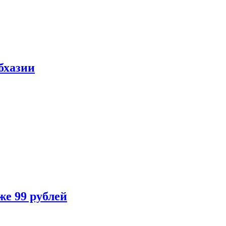
бхазии
же 99 рублей