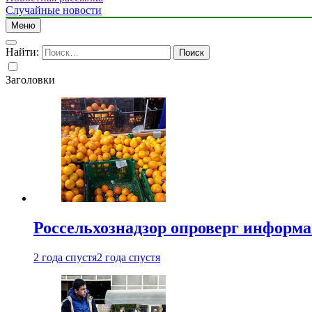
Случайные новости
Меню
Найти:
Заголовки
Россельхознадзор опроверг информа
2 года спустя
2 года спустя