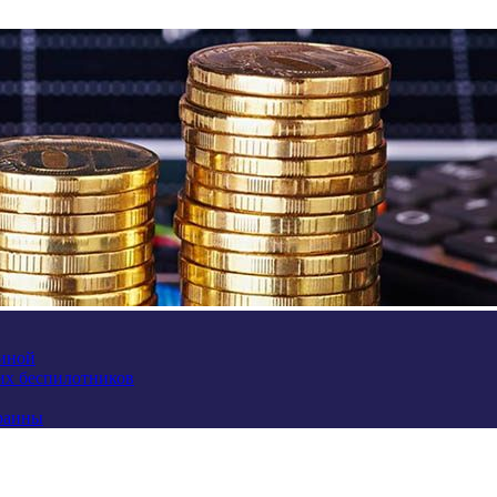
аиной
их беспилотников
краины