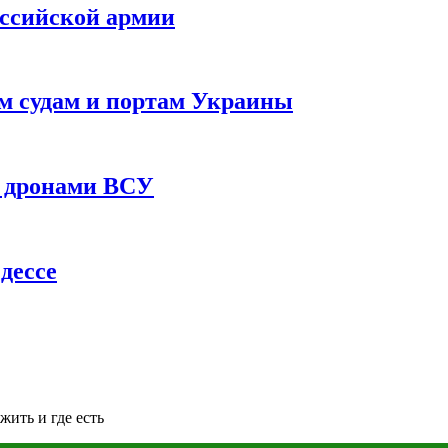
оссийской армии
им судам и портам Украины
 с дронами ВСУ
дессе
жить и где есть