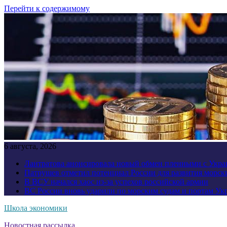
Перейти к содержимому
6 августа, 2026
Лантратова анонсировала новый обмен пленными с Укр
Патрушев отметил потенциал России для развития морск
В ВСУ начался хаос из-за успехов российской армии
ВС России вновь ударили по морским судам и портам У
Школа экономики
Новостная рассылка