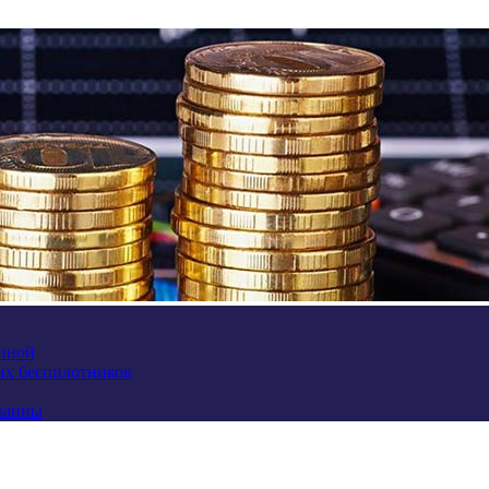
аиной
их беспилотников
краины