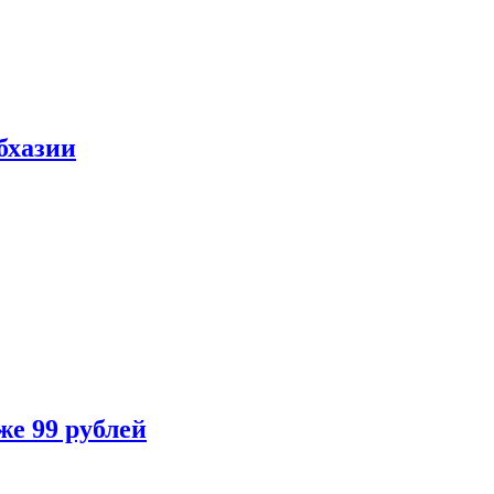
бхазии
же 99 рублей