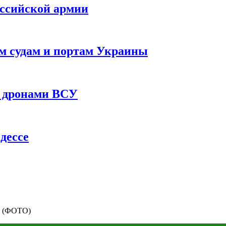
оссийской армии
им судам и портам Украины
 с дронами ВСУ
дессе
ка (ФОТО)