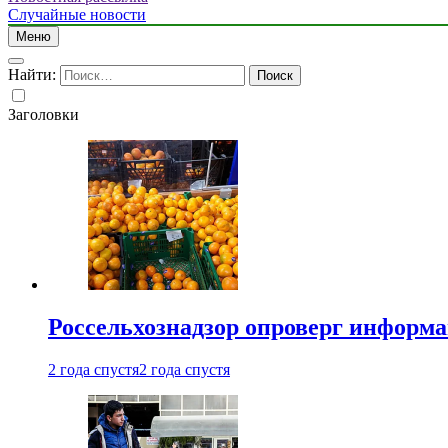
Случайные новости
Меню
Найти:
Заголовки
Россельхознадзор опроверг информа
2 года спустя
2 года спустя