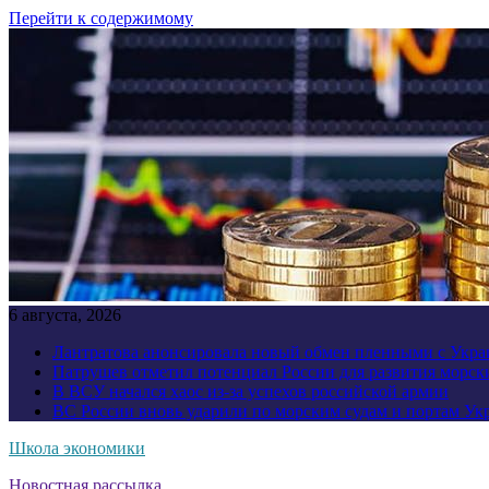
Перейти к содержимому
6 августа, 2026
Лантратова анонсировала новый обмен пленными с Укр
Патрушев отметил потенциал России для развития морск
В ВСУ начался хаос из-за успехов российской армии
ВС России вновь ударили по морским судам и портам У
Школа экономики
Новостная рассылка