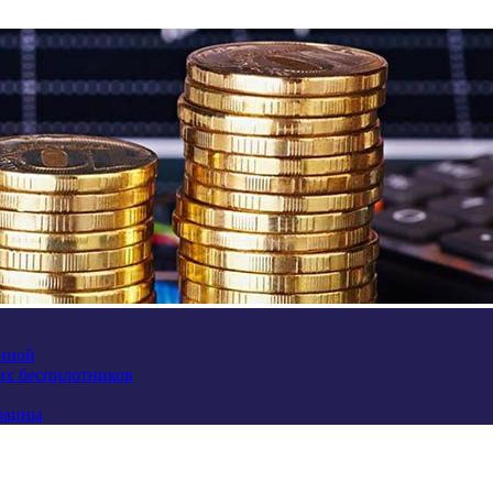
аиной
их беспилотников
краины