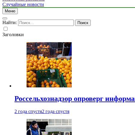
Случайные новости
Меню
Найти:
Заголовки
Россельхознадзор опроверг информа
2 года спустя
2 года спустя