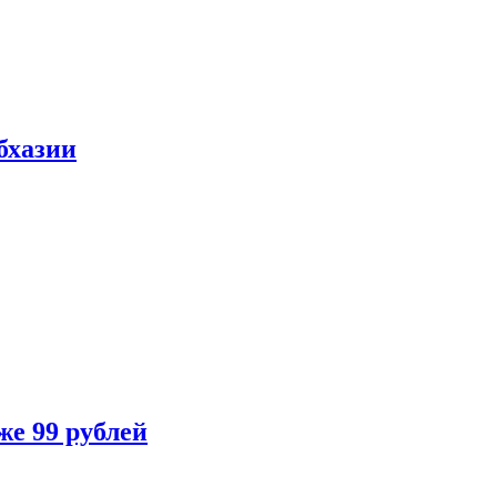
бхазии
же 99 рублей