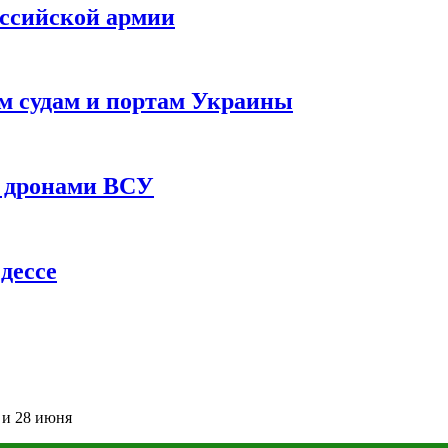
оссийской армии
им судам и портам Украины
 с дронами ВСУ
дессе
 и 28 июня