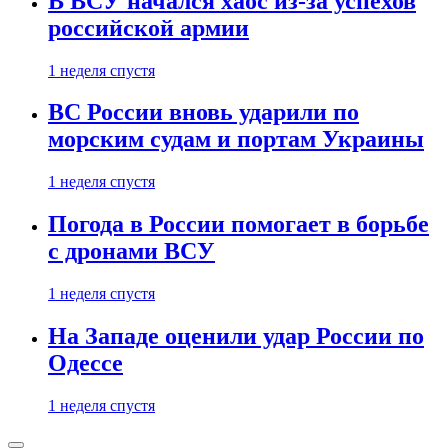
В ВСУ начался хаос из-за успехов
российской армии
1 неделя спустя
ВС России вновь ударили по
морским судам и портам Украины
1 неделя спустя
Погода в России помогает в борьбе
с дронами ВСУ
1 неделя спустя
На Западе оценили удар России по
Одессе
1 неделя спустя