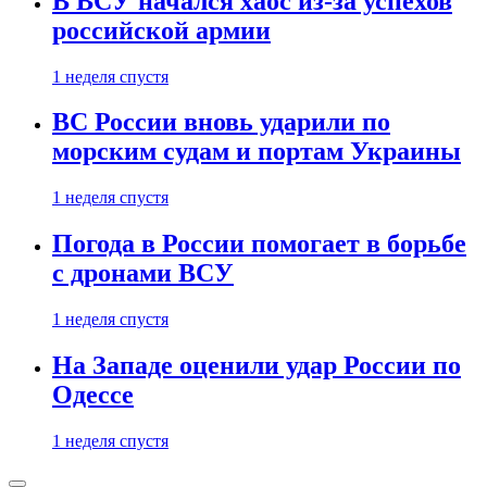
В ВСУ начался хаос из-за успехов
российской армии
1 неделя спустя
ВС России вновь ударили по
морским судам и портам Украины
1 неделя спустя
Погода в России помогает в борьбе
с дронами ВСУ
1 неделя спустя
На Западе оценили удар России по
Одессе
1 неделя спустя