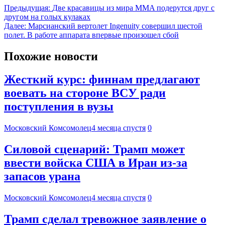
Предыдущая:
Две красавицы из мира MMA подерутся друг с
другом на голых кулаках
Далее:
Марсианский вертолет Ingenuity совершил шестой
полет. В работе аппарата впервые произошел сбой
Похожие новости
Жесткий курс: финнам предлагают
воевать на стороне ВСУ ради
поступления в вузы
Московский Комсомолец
4 месяца спустя
0
Силовой сценарий: Трамп может
ввести войска США в Иран из-за
запасов урана
Московский Комсомолец
4 месяца спустя
0
Трамп сделал тревожное заявление о