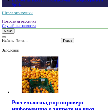
ИИ-сжатие текстур Nvidia получат и процессоры RTX
Spark
Школа экономики
Новостная рассылка
Случайные новости
Меню
Найти:
Заголовки
Россельхознадзор опроверг
информацию о запрете на ввоз