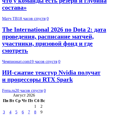
что у команды есть резерв и глубина
состава»
Матч ТВ
18 часов спустя
0
The International 2026 по Dota 2: дата
проведения, расписание матчей,
участники, призовой фонд и где
смотреть
Чемпионат.com
19 часов спустя
0
ИИ-сжатие текстур Nvidia получат
и процессоры RTX Spark
Ferra.ru
20 часов спустя
0
Август 2026
Пн
Вт
Ср
Чт
Пт
Сб
Вс
1
2
3
4
5
6
7
8
9