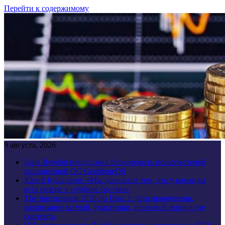
Перейти к содержимому
9 августа, 2026
Банк Revolut продолжил блокировать пользователей
защищенной ОС GrapheneOS
Юрий Кушнарёв: «Мы довольны тем, что у команды
есть резерв и глубина состава»
The International 2026 по Dota 2: дата проведения,
расписание матчей, участники, призовой фонд и где
смотреть