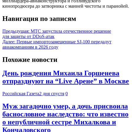
миллиардера-авиаконструктора и голливудского
кинопродюсера до затворника с манией чистоты и паранойей.
Навигация по записям
Предыдущая:
МТС запустила отечественное решение
для защиты от DDoS-атак
Далее:
Первые импортозамещенные SJ-100 передадут
авиакомпаниям в 2026 году
Похожие новости
День рождения Михаила Горшенева
отпразднуют на “Live Арене” в Москве
Российская Газета
2 дня спустя
0
Муж загадочно умер, а дочь присвоила
баснословное наследство: что известно
о непубличной сестре Михалкова и
Кончаловского