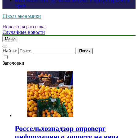
ИИ-сжатие текстур Nvidia получат и процессоры RTX
Spark
Школа экономики
Новостная рассылка
Случайные новости
Меню
Найти:
Заголовки
Россельхознадзор опроверг
информацию о запрете на ввоз