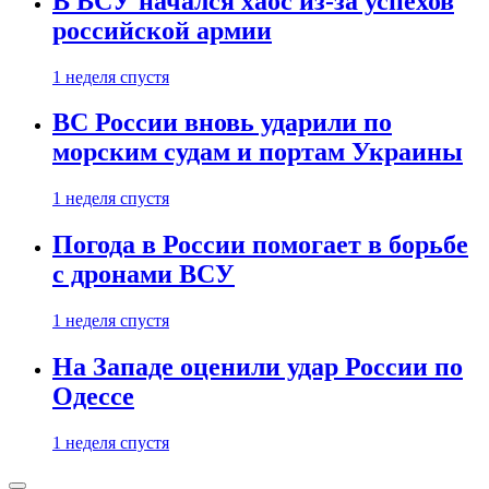
В ВСУ начался хаос из-за успехов
российской армии
1 неделя спустя
ВС России вновь ударили по
морским судам и портам Украины
1 неделя спустя
Погода в России помогает в борьбе
с дронами ВСУ
1 неделя спустя
На Западе оценили удар России по
Одессе
1 неделя спустя