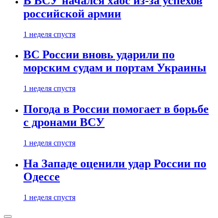
В ВСУ начался хаос из-за успехов
российской армии
1 неделя спустя
ВС России вновь ударили по
морским судам и портам Украины
1 неделя спустя
Погода в России помогает в борьбе
с дронами ВСУ
1 неделя спустя
На Западе оценили удар России по
Одессе
1 неделя спустя