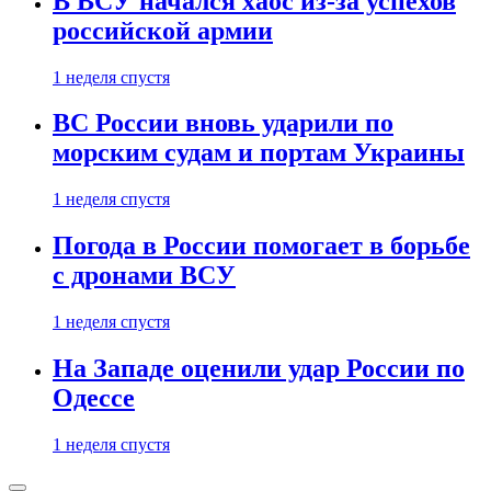
В ВСУ начался хаос из-за успехов
российской армии
1 неделя спустя
ВС России вновь ударили по
морским судам и портам Украины
1 неделя спустя
Погода в России помогает в борьбе
с дронами ВСУ
1 неделя спустя
На Западе оценили удар России по
Одессе
1 неделя спустя