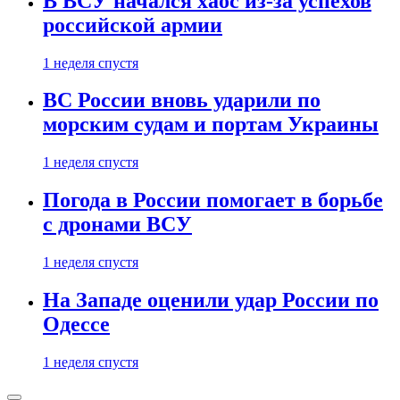
В ВСУ начался хаос из-за успехов
российской армии
1 неделя спустя
ВС России вновь ударили по
морским судам и портам Украины
1 неделя спустя
Погода в России помогает в борьбе
с дронами ВСУ
1 неделя спустя
На Западе оценили удар России по
Одессе
1 неделя спустя