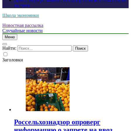
Дочь Сэндлера заявила, что актер не может снять носки
на суше
Школа экономики
Новостная рассылка
Случайные новости
Меню
Найти:
Заголовки
Россельхознадзор опроверг
информацию о запрете на ввоз