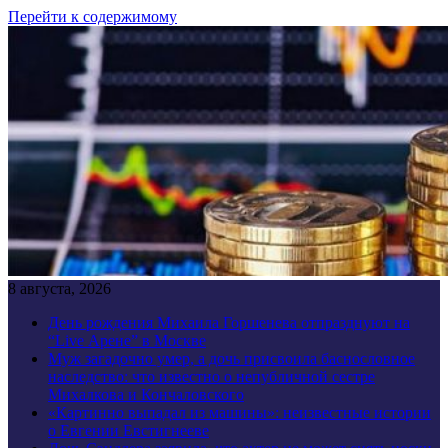
Перейти к содержимому
8 августа, 2026
День рождения Михаила Горшенева отпразднуют на
“Live Арене” в Москве
Муж загадочно умер, а дочь присвоила баснословное
наследство: что известно о непубличной сестре
Михалкова и Кончаловского
«Картинно выпадал из машины»: неизвестные истории
о Евгении Евстигнееве