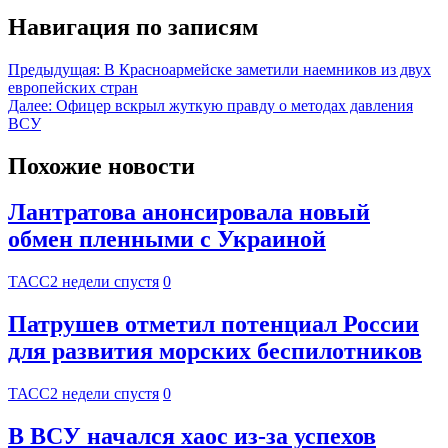
Навигация по записям
Предыдущая:
В Красноармейске заметили наемников из двух
европейских стран
Далее:
Офицер вскрыл жуткую правду о методах давления
ВСУ
Похожие новости
Лантратова анонсировала новый
обмен пленными с Украиной
ТАСС
2 недели спустя
0
Патрушев отметил потенциал России
для развития морских беспилотников
ТАСС
2 недели спустя
0
В ВСУ начался хаос из-за успехов