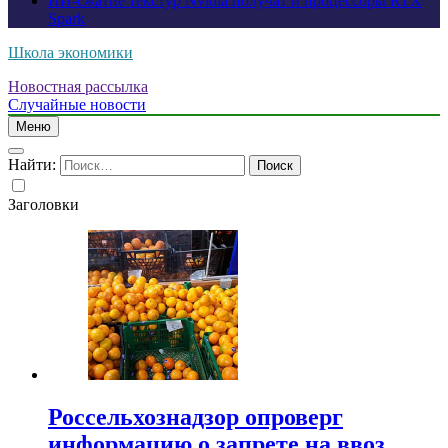
ИИ-сжатие текстур Nvidia получат и процессоры RTX
Spark
Школа экономики
Новостная рассылка
Случайные новости
Меню
Найти:
Заголовки
Россельхознадзор опроверг
информацию о запрете на ввоз