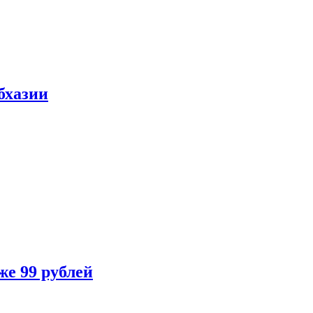
бхазии
же 99 рублей