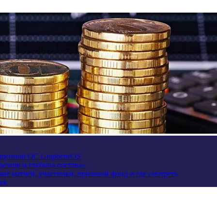
щищенной ОС GrapheneOS
езерв и глубина состава»
сание матчей, участники, призовой фонд и где смотреть
rk