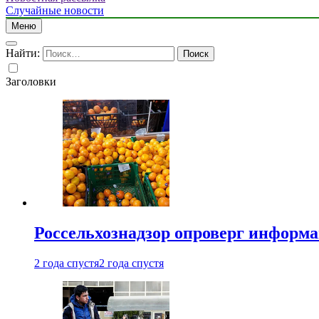
Случайные новости
Меню
Найти:
Заголовки
Россельхознадзор опроверг информа
2 года спустя
2 года спустя