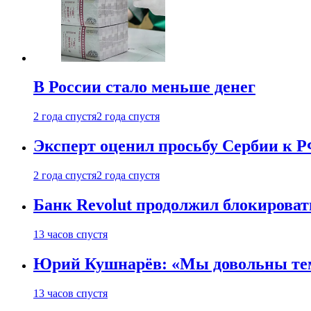
В России стало меньше денег
2 года спустя
2 года спустя
Эксперт оценил просьбу Сербии к Р
2 года спустя
2 года спустя
Банк Revolut продолжил блокирова
13 часов спустя
Юрий Кушнарёв: «Мы довольны тем, 
13 часов спустя