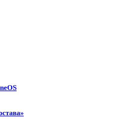
eneOS
остава»