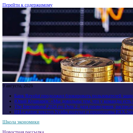
Перейти к содержимому
9 августа, 2026
Банк Revolut продолжил блокировать пользователей за
Юрий Кушнарёв: «Мы довольны тем, что у команды есть р
The International 2026 по Dota 2: дата проведения, распи
ИИ-сжатие текстур Nvidia получат и процессоры RTX Spa
Школа экономики
Новостная рассылка