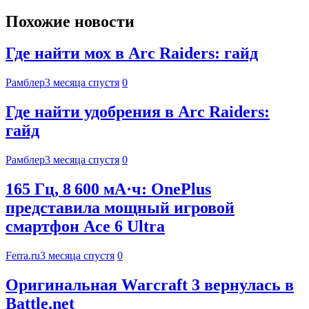
Похожие новости
Где найти мох в Arc Raiders: гайд
Рамблер
3 месяца спустя
0
Где найти удобрения в Arc Raiders:
гайд
Рамблер
3 месяца спустя
0
165 Гц, 8 600 мА·ч: OnePlus
представила мощный игровой
смартфон Ace 6 Ultra
Ferra.ru
3 месяца спустя
0
Оригинальная Warcraft 3 вернулась в
Battle.net