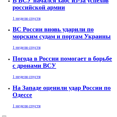
В ВСУ начался хаос из-за успехов
российской армии
1 неделя спустя
ВС России вновь ударили по
морским судам и портам Украины
1 неделя спустя
Погода в России помогает в борьбе
с дронами ВСУ
1 неделя спустя
На Западе оценили удар России по
Одессе
1 неделя спустя