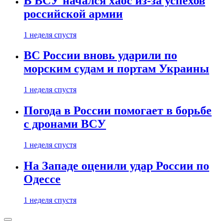
В ВСУ начался хаос из-за успехов
российской армии
1 неделя спустя
ВС России вновь ударили по
морским судам и портам Украины
1 неделя спустя
Погода в России помогает в борьбе
с дронами ВСУ
1 неделя спустя
На Западе оценили удар России по
Одессе
1 неделя спустя