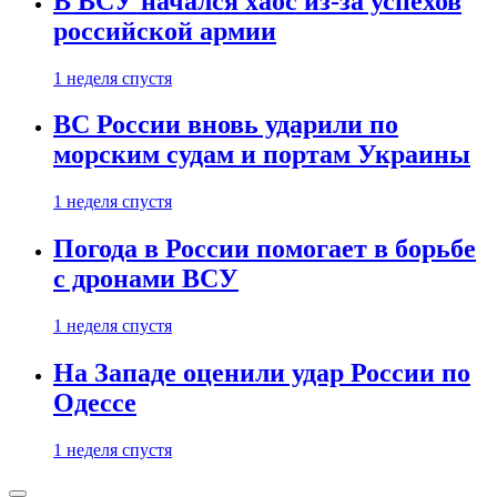
В ВСУ начался хаос из-за успехов
российской армии
1 неделя спустя
ВС России вновь ударили по
морским судам и портам Украины
1 неделя спустя
Погода в России помогает в борьбе
с дронами ВСУ
1 неделя спустя
На Западе оценили удар России по
Одессе
1 неделя спустя