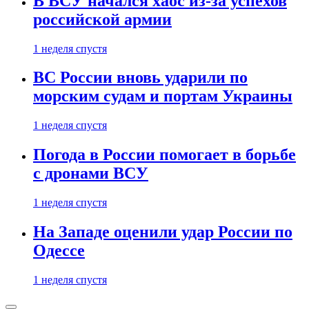
В ВСУ начался хаос из-за успехов
российской армии
1 неделя спустя
ВС России вновь ударили по
морским судам и портам Украины
1 неделя спустя
Погода в России помогает в борьбе
с дронами ВСУ
1 неделя спустя
На Западе оценили удар России по
Одессе
1 неделя спустя