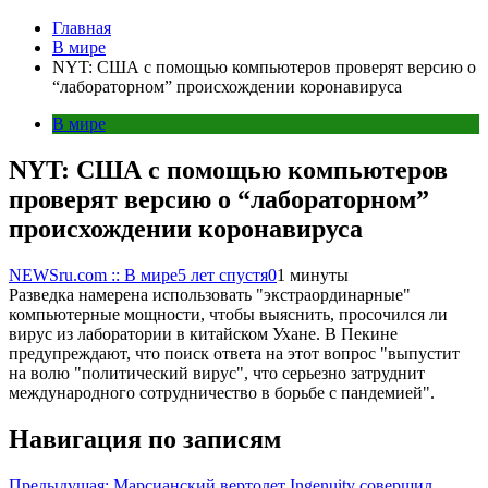
Главная
В мире
NYT: США с помощью компьютеров проверят версию о
“лабораторном” происхождении коронавируса
В мире
NYT: США с помощью компьютеров
проверят версию о “лабораторном”
происхождении коронавируса
NEWSru.com :: В мире
5 лет спустя
0
1 минуты
Разведка намерена использовать "экстраординарные"
компьютерные мощности, чтобы выяснить, просочился ли
вирус из лаборатории в китайском Ухане. В Пекине
предупреждают, что поиск ответа на этот вопрос "выпустит
на волю "политический вирус", что серьезно затруднит
международного сотрудничество в борьбе с пандемией".
Навигация по записям
Предыдущая:
Марсианский вертолет Ingenuity совершил