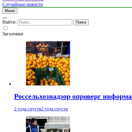
Случайные новости
Меню
Найти:
Заголовки
Россельхознадзор опроверг информа
2 года спустя
2 года спустя