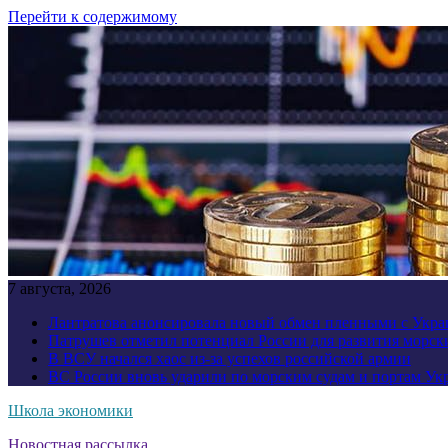
Перейти к содержимому
7 августа, 2026
Лантратова анонсировала новый обмен пленными с Укр
Патрушев отметил потенциал России для развития морск
В ВСУ начался хаос из-за успехов российской армии
ВС России вновь ударили по морским судам и портам У
Школа экономики
Новостная рассылка