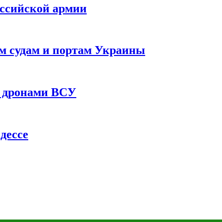
оссийской армии
им судам и портам Украины
 с дронами ВСУ
дессе