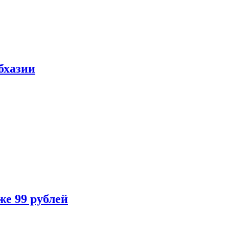
бхазии
же 99 рублей