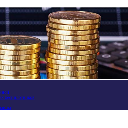
аиной
их беспилотников
краины