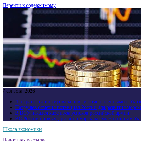
Перейти к содержимому
7 августа, 2026
Лантратова анонсировала новый обмен пленными с Укр
Патрушев отметил потенциал России для развития морск
В ВСУ начался хаос из-за успехов российской армии
ВС России вновь ударили по морским судам и портам У
Школа экономики
Новостная рассылка