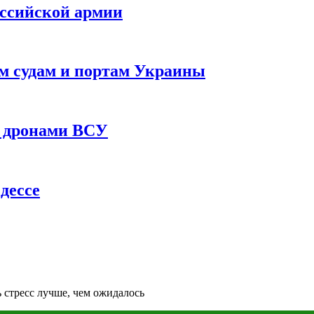
оссийской армии
им судам и портам Украины
 с дронами ВСУ
дессе
 стресс лучше, чем ожидалось