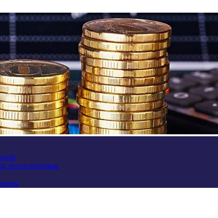
аиной
их беспилотников
краины