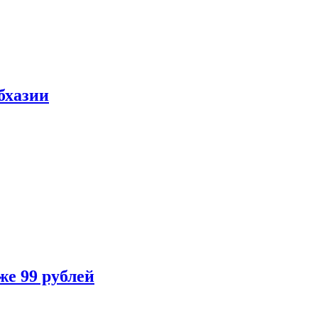
бхазии
же 99 рублей