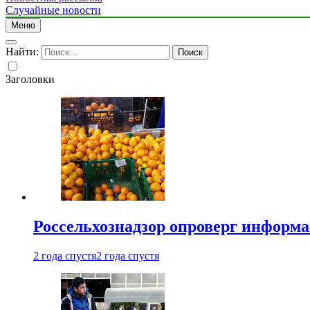
Случайные новости
Меню
Найти:
Заголовки
Россельхознадзор опроверг информа
2 года спустя
2 года спустя