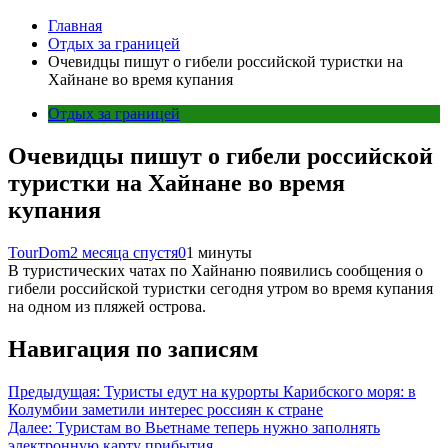
Главная
Отдых за границей
Очевидцы пишут о гибели российской туристки на
Хайнане во время купания
Отдых за границей
Очевидцы пишут о гибели российской
туристки на Хайнане во время
купания
TourDom
2 месяца спустя
0
1 минуты
В туристических чатах по Хайнаню появились сообщения о
гибели российской туристки сегодня утром во время купания
на одном из пляжей острова.
Навигация по записям
Предыдущая:
Туристы едут на курорты Карибского моря: в
Колумбии заметили интерес россиян к стране
Далее:
Туристам во Вьетнаме теперь нужно заполнять
электронную карту прибытия