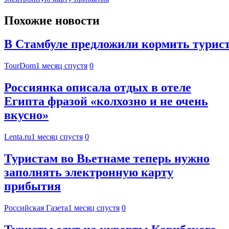
Похожие новости
В Стамбуле предложили кормить турист
TourDom
1 месяц спустя
0
Россиянка описала отдых в отеле
Египта фразой «колхозно и не очень
вкусно»
Lenta.ru
1 месяц спустя
0
Туристам во Вьетнаме теперь нужно
заполнять электронную карту
прибытия
Российская Газета
1 месяц спустя
0