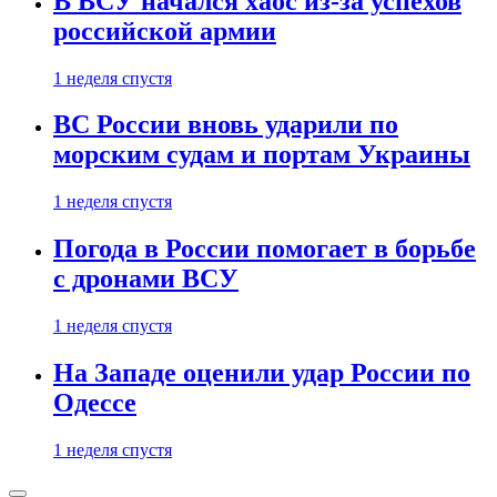
В ВСУ начался хаос из-за успехов
российской армии
1 неделя спустя
ВС России вновь ударили по
морским судам и портам Украины
1 неделя спустя
Погода в России помогает в борьбе
с дронами ВСУ
1 неделя спустя
На Западе оценили удар России по
Одессе
1 неделя спустя