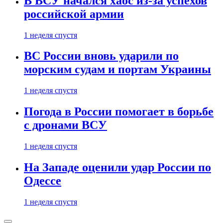
В ВСУ начался хаос из-за успехов
российской армии
1 неделя спустя
ВС России вновь ударили по
морским судам и портам Украины
1 неделя спустя
Погода в России помогает в борьбе
с дронами ВСУ
1 неделя спустя
На Западе оценили удар России по
Одессе
1 неделя спустя