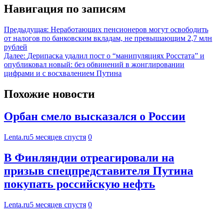
Навигация по записям
Предыдущая:
Неработающих пенсионеров могут освободить
от налогов по банковским вкладам, не превышающим 2,7 млн
рублей
Далее:
Дерипаска удалил пост о “манипуляциях Росстата” и
опубликовал новый: без обвинений в жонглировании
цифрами и с восхвалением Путина
Похожие новости
Орбан смело высказался о России
Lenta.ru
5 месяцев спустя
0
В Финляндии отреагировали на
призыв спецпредставителя Путина
покупать российскую нефть
Lenta.ru
5 месяцев спустя
0