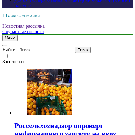
Дочь Сэндлера заявила, что актер не может снять носки
на суше
Школа экономики
Новостная рассылка
Случайные новости
Меню
Найти:
Заголовки
Россельхознадзор опроверг
информацию о запрете на ввоз