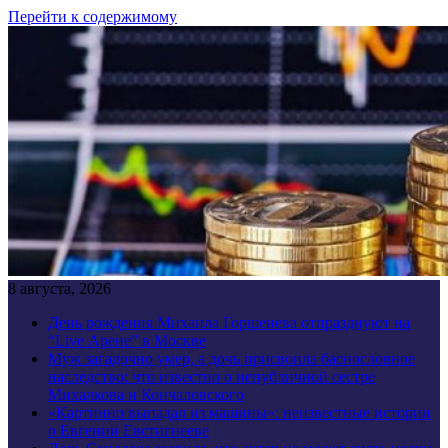
Перейти к содержимому
8 августа, 2026
День рождения Михаила Горшенева отпразднуют на
“Live Арене” в Москве
Муж загадочно умер, а дочь присвоила баснословное
наследство: что известно о непубличной сестре
Михалкова и Кончаловского
«Картинно выпадал из машины»: неизвестные истории
о Евгении Евстигнееве