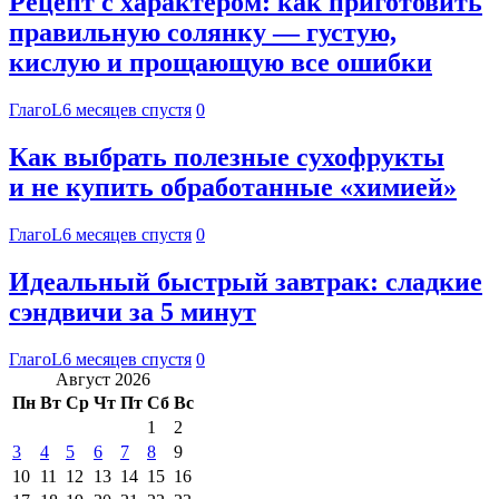
Рецепт с характером: как приготовить
правильную солянку — густую,
кислую и прощающую все ошибки
ГлагоL
6 месяцев спустя
0
Как выбрать полезные сухофрукты
и не купить обработанные «химией»
ГлагоL
6 месяцев спустя
0
Идеальный быстрый завтрак: сладкие
сэндвичи за 5 минут
ГлагоL
6 месяцев спустя
0
Август 2026
Пн
Вт
Ср
Чт
Пт
Сб
Вс
1
2
3
4
5
6
7
8
9
10
11
12
13
14
15
16