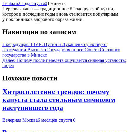
Lenta.ru
2 года спустя
0
1 минуты
Перловая каша — традиционное блюдо русской кухни,
которое в последние годы вновь становится популярным
у поклонников здорового образа жизни.
Навигация по записям
Предыдущая:
LIVE: Путин и Лукашенко участвуют
в заседании Высшего Государственного Совета Союзного
государства в Минске
Далее:
Почему после перелета ощущается сильная усталость:
видео
Похожие новости
Хитросплетение трендов: почему
капуста стала стильным символом
наступившего года
Вечерняя Москва
6 месяцев спустя
0