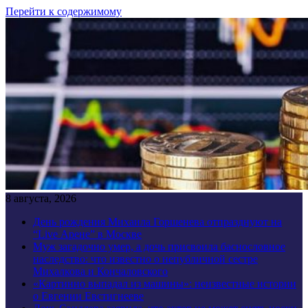
Перейти к содержимому
8 августа, 2026
День рождения Михаила Горшенева отпразднуют на
“Live Арене” в Москве
Муж загадочно умер, а дочь присвоила баснословное
наследство: что известно о непубличной сестре
Михалкова и Кончаловского
«Картинно выпадал из машины»: неизвестные истории
о Евгении Евстигнееве