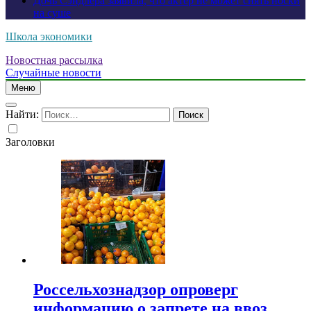
Дочь Сэндлера заявила, что актер не может снять носки
на суше
Школа экономики
Новостная рассылка
Случайные новости
Меню
Найти:
Заголовки
Россельхознадзор опроверг
информацию о запрете на ввоз