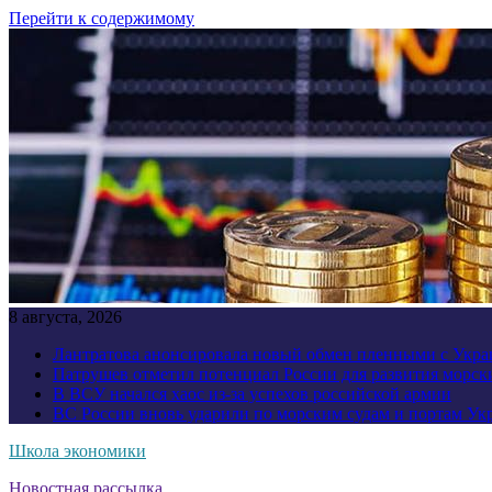
Перейти к содержимому
8 августа, 2026
Лантратова анонсировала новый обмен пленными с Укр
Патрушев отметил потенциал России для развития морск
В ВСУ начался хаос из-за успехов российской армии
ВС России вновь ударили по морским судам и портам У
Школа экономики
Новостная рассылка