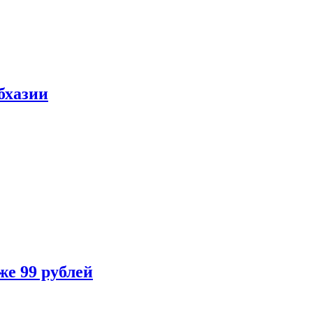
бхазии
же 99 рублей