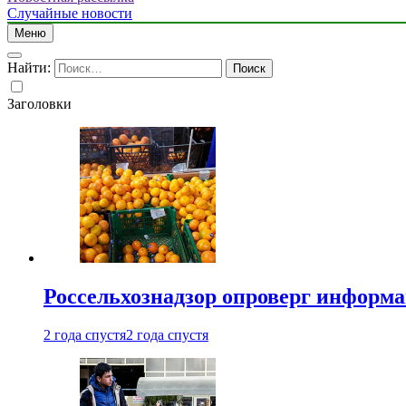
Случайные новости
Меню
Найти:
Заголовки
Россельхознадзор опроверг информа
2 года спустя
2 года спустя