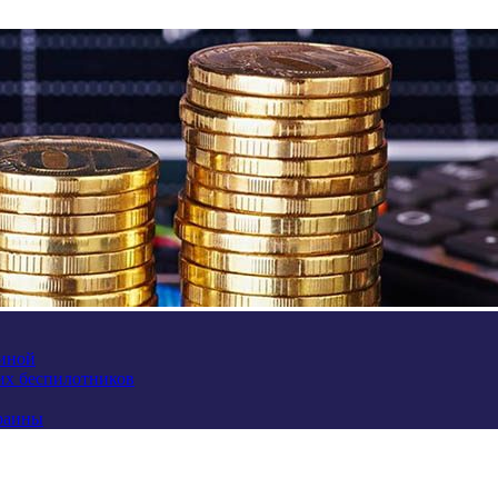
аиной
их беспилотников
краины