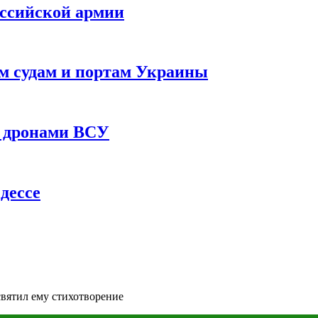
оссийской армии
им судам и портам Украины
 с дронами ВСУ
дессе
святил ему стихотворение