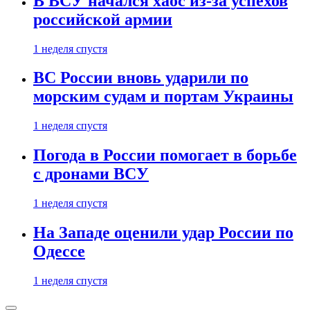
В ВСУ начался хаос из-за успехов
российской армии
1 неделя спустя
ВС России вновь ударили по
морским судам и портам Украины
1 неделя спустя
Погода в России помогает в борьбе
с дронами ВСУ
1 неделя спустя
На Западе оценили удар России по
Одессе
1 неделя спустя