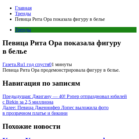
Главная
Тренды
Певица Рита Ора показала фигуру в белье
Тренды
Певица Рита Ора показала фигуру
в белье
Газета.Ru
1 год спустя
0
1 минуты
Певица Рита Ора продемонстрировала фигуру в белье.
Навигация по записям
Предыдущая:
Джигану — 40! Рэпер отпраздновал юбилей
с Birkin за 2,5 миллиона
Далее:
Певица Дженнифер Лопес выложила фото
в прозрачном платье и бикини
Похожие новости