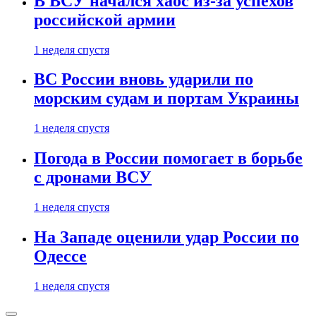
В ВСУ начался хаос из-за успехов
российской армии
1 неделя спустя
ВС России вновь ударили по
морским судам и портам Украины
1 неделя спустя
Погода в России помогает в борьбе
с дронами ВСУ
1 неделя спустя
На Западе оценили удар России по
Одессе
1 неделя спустя