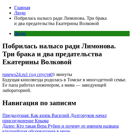
Главная
Люди
Побрилась налысо ради Лимонова. Три брака
и два предательства Екатерины Волковой
Люди
Побрилась налысо ради Лимонова.
Три брака и два предательства
Екатерины Волковой
runews24.ru
1 год спустя
0
1 минуты
Будущая кинозвезда родилась в Томске в многодетной семье.
Ее папа работал инженером, а мама — заведующей
лабораторией.
Навигация по записям
Предыдущая:
Как князь Василий Долгоруков начал
присоединение Крыма
Далее:
Кто такая Вера Рубин и почему ее именем названа
крупнейшая обсерватория в мире