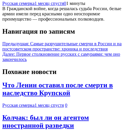
Русская семерка
1 месяц спустя
0
1 минуты
В Гражданской войне, когда решалась судьба России, белые
армии имели перед красными одно неоспоримое
преимущество — профессиональных полководцев.
Навигация по записям
Предыдущая:
Самые разрушительные смерчи в России и на
постсоветском пространстве: хроника и последствия
Далее:
Первое столкновение русских с самураями: чем оно
закончилось
Похожие новости
Что Ленин оставил после смерти в
наследство Крупской
Русская семерка
1 месяц спустя
0
Колчак: был ли он агентом
иностранной разведки