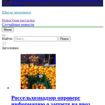
Дочь Сэндлера заявила, что актер не может снять носки
на суше
Школа экономики
Новостная рассылка
Случайные новости
Меню
Найти:
Заголовки
Россельхознадзор опроверг
информацию о запрете на ввоз