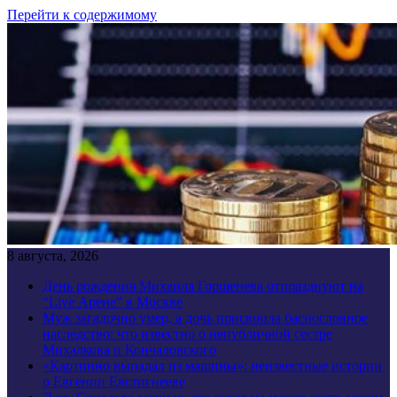
Перейти к содержимому
8 августа, 2026
День рождения Михаила Горшенева отпразднуют на
“Live Арене” в Москве
Муж загадочно умер, а дочь присвоила баснословное
наследство: что известно о непубличной сестре
Михалкова и Кончаловского
«Картинно выпадал из машины»: неизвестные истории
о Евгении Евстигнееве