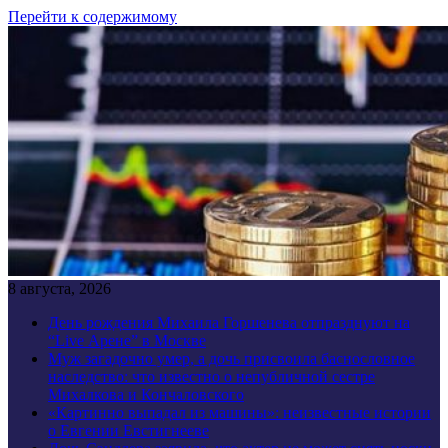
Перейти к содержимому
8 августа, 2026
День рождения Михаила Горшенева отпразднуют на
“Live Арене” в Москве
Муж загадочно умер, а дочь присвоила баснословное
наследство: что известно о непубличной сестре
Михалкова и Кончаловского
«Картинно выпадал из машины»: неизвестные истории
о Евгении Евстигнееве