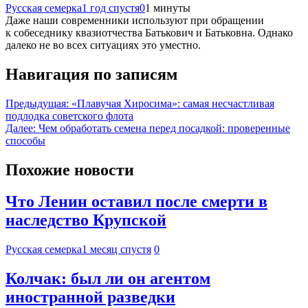
Русская семерка
1 год спустя
0
1 минуты
Даже наши современники используют при обращении
к собеседнику квазиотчества Батькович и Батьковна. Однако
далеко не во всех ситуациях это уместно.
Навигация по записям
Предыдущая:
«Плавучая Хиросима»: самая несчастливая
подлодка советского флота
Далее:
Чем обработать семена перед посадкой: проверенные
способы
Похожие новости
Что Ленин оставил после смерти в
наследство Крупской
Русская семерка
1 месяц спустя
0
Колчак: был ли он агентом
иностранной разведки