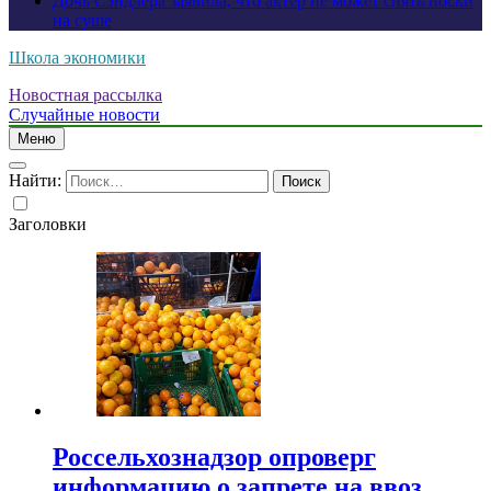
Дочь Сэндлера заявила, что актер не может снять носки
на суше
Школа экономики
Новостная рассылка
Случайные новости
Меню
Найти:
Заголовки
Россельхознадзор опроверг
информацию о запрете на ввоз