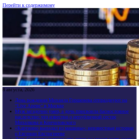
Перейти к содержимому
8 августа, 2026
День рождения Михаила Горшенева отпразднуют на
“Live Арене” в Москве
Муж загадочно умер, а дочь присвоила баснословное
наследство: что известно о непубличной сестре
Михалкова и Кончаловского
«Картинно выпадал из машины»: неизвестные истории
о Евгении Евстигнееве