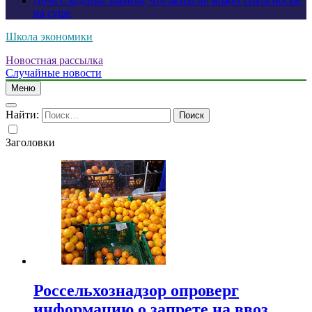
Дочь Сэндлера заявила, что актер не может снять носки
на суше
Школа экономики
Новостная рассылка
Случайные новости
Меню
Найти:
Заголовки
Россельхознадзор опроверг
информацию о запрете на ввоз