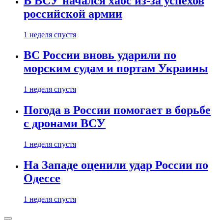
В ВСУ начался хаос из-за успехов
российской армии
1 неделя спустя
ВС России вновь ударили по
морским судам и портам Украины
1 неделя спустя
Погода в России помогает в борьбе
с дронами ВСУ
1 неделя спустя
На Западе оценили удар России по
Одессе
1 неделя спустя