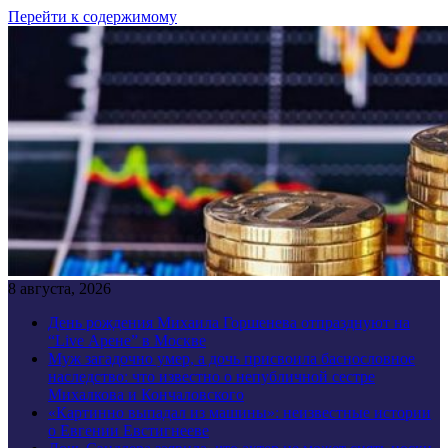
Перейти к содержимому
8 августа, 2026
День рождения Михаила Горшенева отпразднуют на
“Live Арене” в Москве
Муж загадочно умер, а дочь присвоила баснословное
наследство: что известно о непубличной сестре
Михалкова и Кончаловского
«Картинно выпадал из машины»: неизвестные истории
о Евгении Евстигнееве