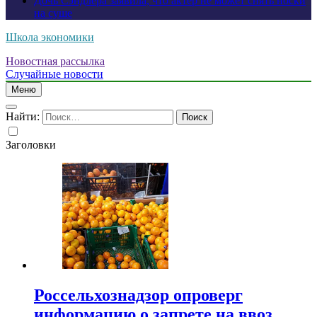
Дочь Сэндлера заявила, что актер не может снять носки
на суше
Школа экономики
Новостная рассылка
Случайные новости
Меню
Найти:
Заголовки
Россельхознадзор опроверг
информацию о запрете на ввоз