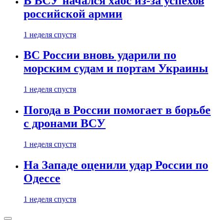
В ВСУ начался хаос из-за успехов
российской армии
1 неделя спустя
ВС России вновь ударили по
морским судам и портам Украины
1 неделя спустя
Погода в России помогает в борьбе
с дронами ВСУ
1 неделя спустя
На Западе оценили удар России по
Одессе
1 неделя спустя