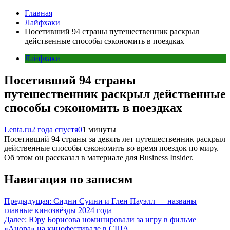
Главная
Лайфхаки
Посетивший 94 страны путешественник раскрыл
действенные способы сэкономить в поездках
Лайфхаки
Посетивший 94 страны
путешественник раскрыл действенные
способы сэкономить в поездках
Lenta.ru
2 года спустя
0
1 минуты
Посетивший 94 страны за девять лет путешественник раскрыл
действенные способы сэкономить во время поездок по миру.
Об этом он рассказал в материале для Business Insider.
Навигация по записям
Предыдущая:
Сидни Суини и Глен Пауэлл — названы
главные кинозвёзды 2024 года
Далее:
Юру Борисова номинировали за игру в фильме
«Анора» на кинофестивале в США